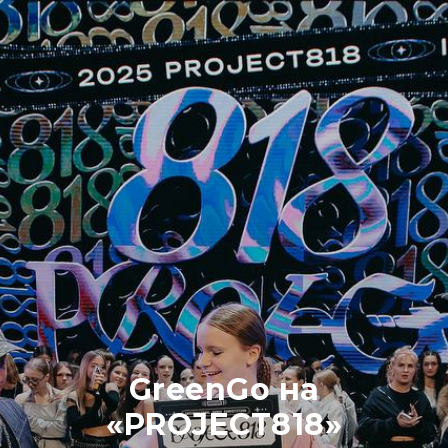
GreenGo на
«
PROJECT818
»