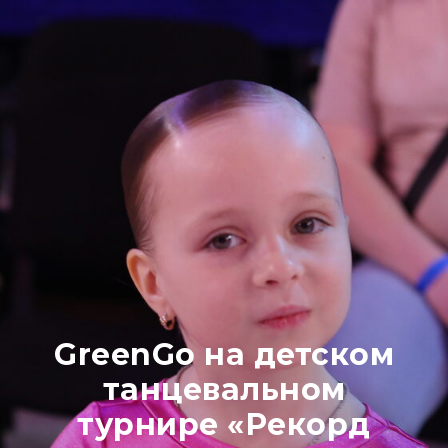
GreenGo на детском
танцевальном
турнире «Рекорд