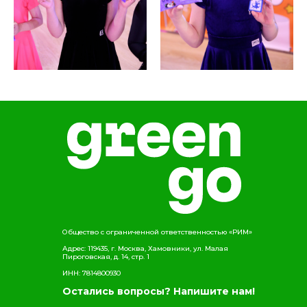
Общество с ограниченной ответственностью «РИМ»
Адрес: 119435, г. Москва, Хамовники, ул. Малая
Пироговская, д. 14, стр. 1
ИНН: 7814800930
Остались вопросы? Напишите нам!