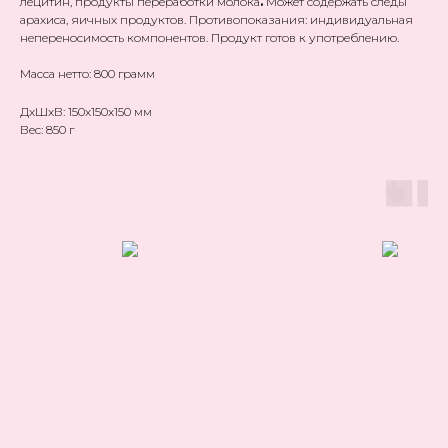
лецитин, продукты переработки молока
.
Может содержать следы
арахиса, яичных продуктов. Противопоказания: индивидуальная
непереносимость компонентов. Продукт готов к употреблению.
Масса нетто: 800 грамм
ДxШxВ: 150x150x150 мм
Вес: 850 г