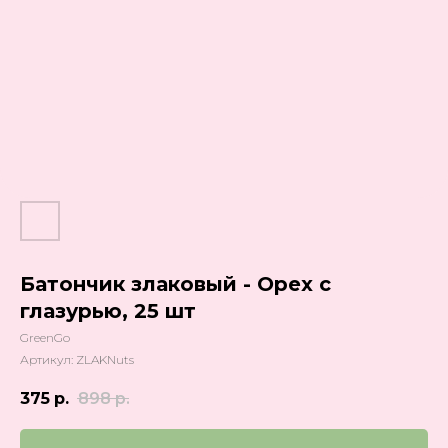
Батончик злаковый - Орех с
глазурью, 25 шт
GreenGo
Артикул:
ZLAKNuts
375
р.
898
р.