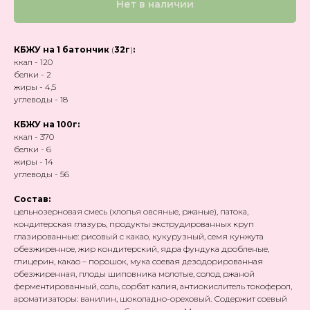
Нет в наличии
КБЖУ на 1 батончик
(
32г
)
:
ккал - 120
белки - 2
жиры - 4,5
углеводы - 18
КБЖУ на 100г:
ккал - 370
белки - 6
жиры - 14
углеводы - 56
Состав:
цельнозерновая смесь (хлопья овсяные, ржаные), патока,
кондитерская глазурь, продукты экструдированных круп
глазированные: рисовый с какао, кукурузный, семя кунжута
обезжиренное, жир кондитерский, ядра фундука дробленые,
глицерин, какао – порошок, мука соевая дезодорированная
обезжиренная, плоды шиповника молотые, солод ржаной
ферментированный, соль, сорбат калия, антиокислитель токоферол,
ароматизаторы: ванилин, шоколадно-ореховый. Содержит соевый