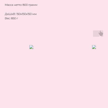
Масса нетто: 800 грамм
ДxШxВ: 150x150x150 мм
Вес: 850 г