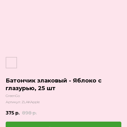
Батончик злаковый - Яблоко с
глазурью, 25 шт
GreenGo
Артикул:
ZLAKApple
375
р.
898
р.