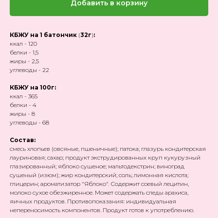
Добавить в корзину
КБЖУ на 1 батончик
(
32г
)
:
ккал - 120
белки - 1,5
жиры - 2,5
углеводы - 22
КБЖУ на 100г:
ккал - 365
белки - 4
жиры - 8
углеводы - 68
Состав:
смесь хлопьев (овсяные, пшеничные); патока; глазурь кондитерская
лауриновая; сахар; продукт экструдированных круп кукурузный
глазированный; яблоко сушеное; мальтодекстрин; виноград
сушеный (изюм); жир кондитерский; соль; лимонная кислота;
глицерин; ароматизатор "Яблоко". Содержит соевый лецитин,
молоко сухое обезжиренное. Может содержать следы арахиса,
яичных продуктов. Противопоказания: индивидуальная
непереносимость компонентов. Продукт готов к употреблению.