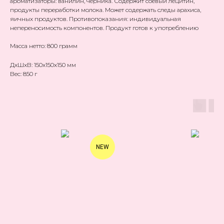
ароматизаторы: ванилин, черника. Содержит соевый лецитин,
продукты переработки молока. Может содержать следы арахиса,
яичных продуктов. Противопоказания: индивидуальная
непереносимость компонентов. Продукт готов к употреблению
Масса нетто: 800 грамм
ДxШxВ: 150x150x150 мм
Вес: 850 г
NEW