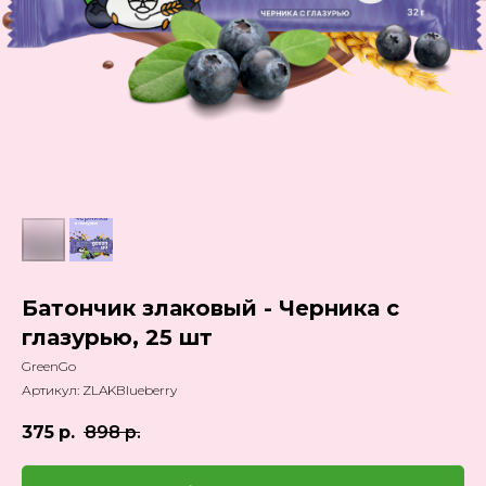
Батончик злаковый - Черника с
глазурью, 25 шт
GreenGo
Артикул:
ZLAKBlueberry
375
р.
898
р.