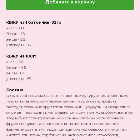
Добавить в корзину
КБЖУ на 1 батончик
(
32г
)
:
ккал - 100
белки - 1,5
жиры - 2,5
углеводы - 18
КБЖУ на 100г:
ккал - 310
белки - 4,5
жиры - 8,5
углеводы - 55
Состав:
цельнозерновая смесь (хлопья овсяные, кукурузные, ячменные),
патока, кондитерская глазурь темная лауриновая, продукт
экструдированных круп глазированный кукурузный, сахар, слива
сушеная (чернослив), мальтодекстрин, семя кунжута обезжиренное,
ягоды быстрозамороженные (черники, рябины черноплодной),
фруктоза, цукаты ананаса, жир кондитерский, солод ржаной
ферментированный, плоды шиповника молотые, соль, лимонная
кислота, глицерин, сорбат калия, антиокислитель токоферол,