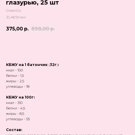
глазурью, 25 шт
GreenGo
ZLAKStraw
375,00
р.
898,00
р.
Добавить в корзину
КБЖУ на 1 батончик
(
32г
)
:
ккал - 100
белки - 1,5
жиры - 2,5
углеводы - 18
КБЖУ на 100г:
ккал - 310
белки - 4,5
жиры - 8,5
углеводы - 55
Состав: